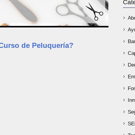
Cat
Ab
Ay
Ba
Curso de Peluquería?
Ca
De
Em
Fo
Inm
Se
SE