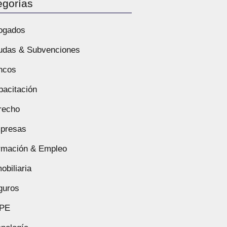
egorías
ogados
udas & Subvenciones
ncos
pacitación
recho
presas
rmación & Empleo
obiliaria
guros
PE