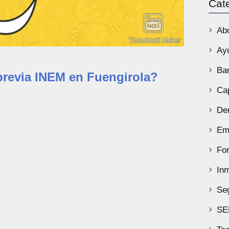
Cat
Ab
Ay
Ba
previa INEM en Fuengirola?
Ca
De
Em
Fo
Inm
Se
SE