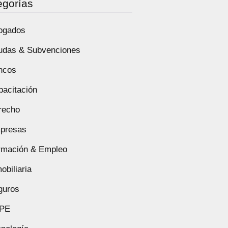
egorías
ogados
udas & Subvenciones
ncos
pacitación
recho
presas
rmación & Empleo
obiliaria
guros
PE