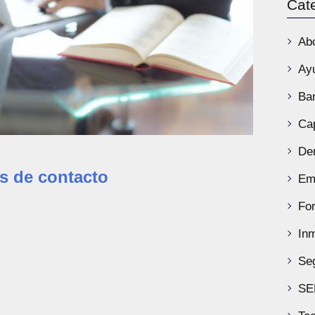
Cat
Ab
Ay
Ba
Ca
De
s de contacto
Em
Fo
Inm
Se
SE