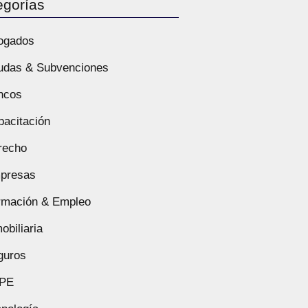
egorías
ogados
udas & Subvenciones
ncos
pacitación
recho
presas
rmación & Empleo
obiliaria
guros
PE